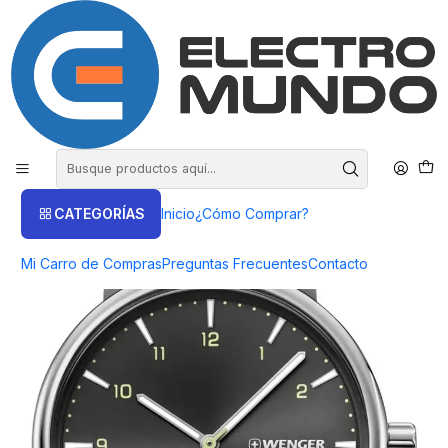
COMPRA HASTA EN 3 CUOTAS SIN INTERES
Inicio
Productos
Relojes Wenger
Reloj Wenger Urban Classic Dial Negro 40 mm
CATEGORÍAS
Inicio
¿Cómo Comprar?
Mi Carro de Compras
Preguntas Frecuentes
Contacto