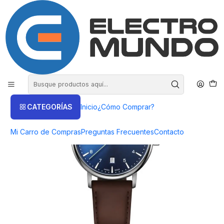
COMPRA HASTA EN 3 CUOTAS SIN INTERES
Inicio
Productos
Relojes Wenger
Reloj Wenger Urban Classic en Azul, 40 mm - ElectroMundo.
CATEGORÍAS
Inicio
¿Cómo Comprar?
Mi Carro de Compras
Preguntas Frecuentes
Contacto