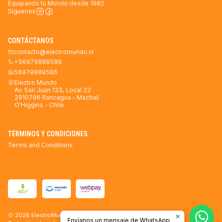
Equipando tu Mundo desde 1982.
Síguenos
CONTÁCTANOS
contacto@electromundo.cl
+56979889586
56979889586
Electro Mundo
Av. San Juan 133, Local 22
2910796 Rancagua - Machalí
O'Higgins - Chile
TÉRMINOS Y CONDICIONES
Terms and Conditions
2026 ElectroMundo.
Envíanos un mensaje de WhatsApp