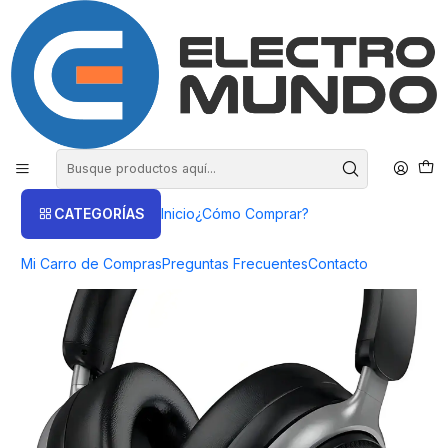
COMPRA HASTA EN 3 CUOTAS SIN INTERES
Inicio
Productos
AUDIO
Audífonos Bluetooth
Audifono Bluetooth 5.4 Hoco W53 Plus
CATEGORÍAS
Inicio
¿Cómo Comprar?
Mi Carro de Compras
Preguntas Frecuentes
Contacto