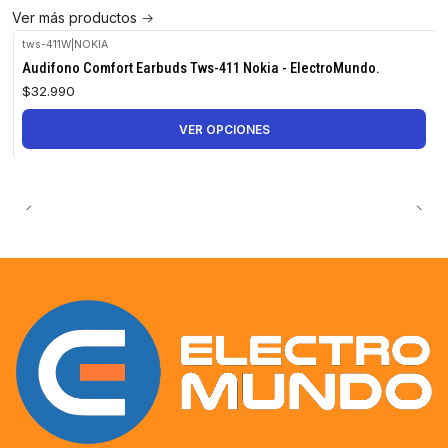
Ver más productos
tws-411W
|
NOKIA
Audifono Comfort Earbuds Tws-411 Nokia - ElectroMundo.
$32.990
VER OPCIONES