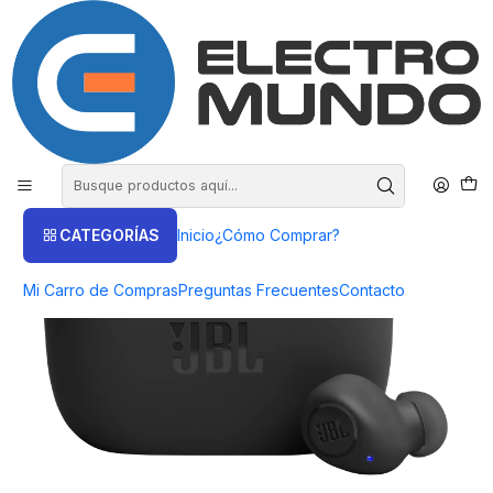
COMPRA HASTA EN 3 CUOTAS SIN INTERES
Inicio
Productos
AUDIO
Audífonos Bluetooth
Audifonos JBL Wave Buds
CATEGORÍAS
Inicio
¿Cómo Comprar?
Mi Carro de Compras
Preguntas Frecuentes
Contacto