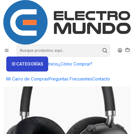
COMPRA HASTA EN 3 CUOTAS SIN INTERES
Inicio
Productos
AUDIO
Audífonos Bluetooth
Audifono Inalambrico Hoco W65 Bluetooth 5.4
CATEGORÍAS
Inicio
¿Cómo Comprar?
Mi Carro de Compras
Preguntas Frecuentes
Contacto