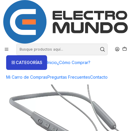
COMPRA HASTA EN 3 CUOTAS SIN INTERES
Inicio
Productos
AUDIO
Audífonos Bluetooth
Audífonos Bluetooth Hoco ES64 Sports.
CATEGORÍAS
Inicio
¿Cómo Comprar?
Mi Carro de Compras
Preguntas Frecuentes
Contacto