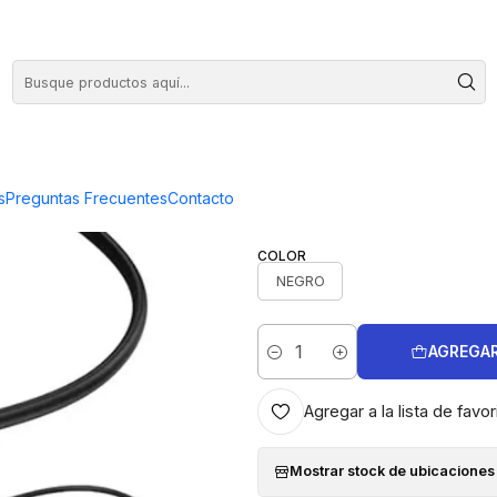
COMPRA HASTA EN 3 CUOTAS SIN INTERES
ICO DEPORTIVO HOCO ES72
|
AUDIFONO I
HOCO ES72
s
Preguntas Frecuentes
Contacto
COLOR
NEGRO
AGREGAR
Cantidad
Agregar a la lista de favor
Mostrar stock de ubicaciones