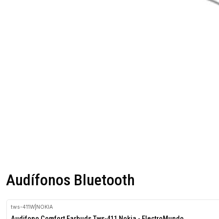
Audífonos Bluetooth
tws-411W
|
NOKIA
Audifono Comfort Earbuds Tws-411 Nokia - ElectroMundo.