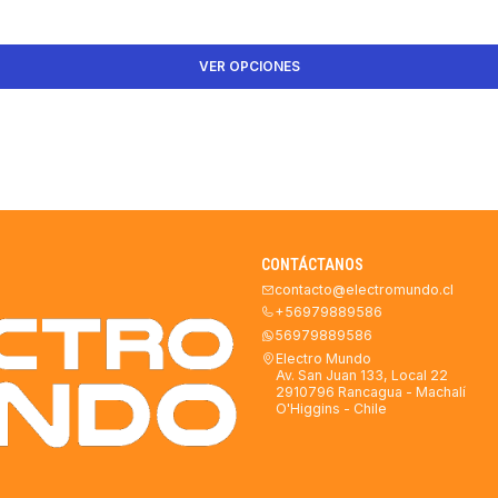
VER OPCIONES
CONTÁCTANOS
contacto@electromundo.cl
+56979889586
56979889586
Electro Mundo
Av. San Juan 133, Local 22
2910796 Rancagua - Machalí
O'Higgins - Chile