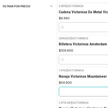
FILTRAR POR PRECIO
4.1815
|
VICTORINOX
Cadena Victorinox De Metal Vic
$6.990
Cantidad
30164501
|
VICTORINOX
Billetera Victorinox Amsterdam 
$109.900
Cantidad
1.3743
|
VICTORINOX
No disponible
Navaja Victorinox Mountaineer
$54.900
1.3713.941
|
VICTORINOX
No disponible