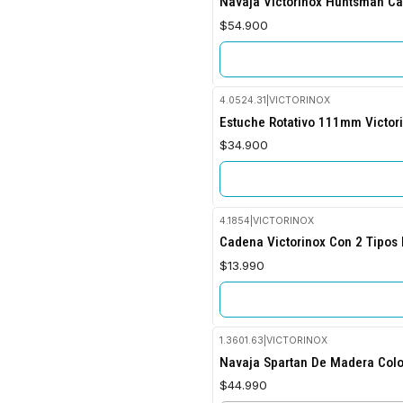
Navaja Victorinox Huntsman Ca
$54.900
4.0524.31
|
VICTORINOX
No disponible
Estuche Rotativo 111mm Victor
$34.900
4.1854
|
VICTORINOX
No disponible
Cadena Victorinox Con 2 Tipos 
$13.990
1.3601.63
|
VICTORINOX
Navaja Spartan De Madera Colo
$44.990