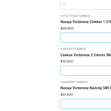
Cantidad
1.3703.T7
|
VICTORINOX
No disponible
Navaja Victorinox Climber 1.37
$49.900
4.1814
|
VICTORINOX
No disponible
Cadena Victorinox 2 Cierres 3
$10.900
0.6463
|
VICTORINOX
No disponible
Navaja Victorinox Nailclip 580 
$41.900