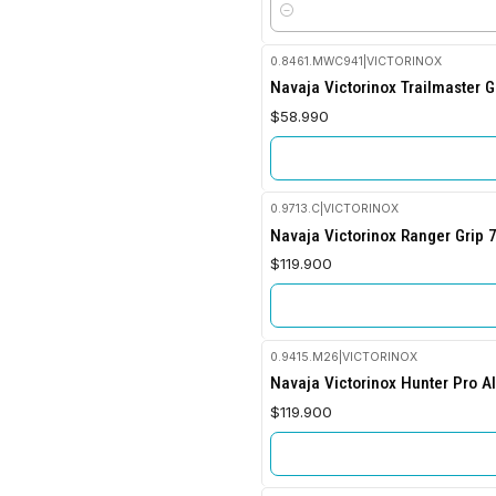
Cantidad
0.8461.MWC941
|
VICTORINOX
No disponible
Navaja Victorinox Trailmaster 
$58.990
0.9713.C
|
VICTORINOX
No disponible
Navaja Victorinox Ranger Grip 
$119.900
0.9415.M26
|
VICTORINOX
No disponible
Navaja Victorinox Hunter Pro A
$119.900