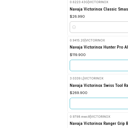
0.6223.43G
|
VICTORINOX
Navaja Victorinox Classic Sm
$26.990
Cantidad
0.9415.20
|
VICTORINOX
No disponible
Navaja Victorinox Hunter Pro A
$119.900
3.0339.L
|
VICTORINOX
No disponible
Navaja Victorinox Swiss Tool R
$269.900
0.9798.mwc8
|
VICTORINOX
No disponible
Navaja Victorinox Ranger Gri