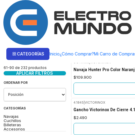
Inicio
Victorinox
Victorinox
Mochilas
CATEGORÍAS
Inicio
¿Cómo Comprar?
Mi Carro de Compra
Filtrar Productos
0.9411.M9
|
VICTORINOX
No disponible
61-90 de 232 productos
Navaja Hunter Pro Color Naranj
APLICAR FILTROS
$109.900
ORDENAR POR
4.1845
|
VICTORINOX
No disponible
CATEGORÍAS
Gancho Victorinox De Cierre 4.
Navajas
$2.490
Cuchillos
Billeteras
Accesorios