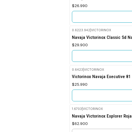
$26.990
0.6223.942
|
VICTORINOX
No disponible
Navaja Victorinox Classic Sd N
$29.900
0.6423
|
VICTORINOX
No disponible
Victorinox Navaja Executive 8
$25.990
1.6703
|
VICTORINOX
Navaja Victorinox Explorer Roja
$62.900