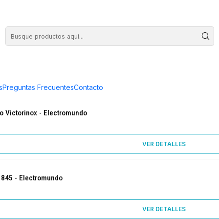
COMPRA HASTA EN 3 CUOTAS SIN INTERES
s
Preguntas Frecuentes
Contacto
o Victorinox - Electromundo
VER DETALLES
1845 - Electromundo
VER DETALLES