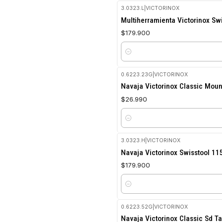
3.0323.L
|
VICTORINOX
Multiherramienta Victorinox Sw
$179.900
Cantidad
0.6223.23G
|
VICTORINOX
Navaja Victorinox Classic Mou
$26.990
Cantidad
3.0323.H
|
VICTORINOX
Navaja Victorinox Swisstool 1
$179.900
Cantidad
0.6223.52G
|
VICTORINOX
No disponible
Navaja Victorinox Classic Sd 