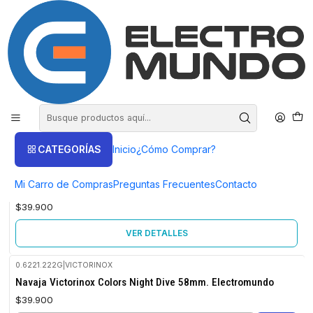
COMPRA HASTA EN 3 CUOTAS SIN INTERES
Inicio
Victorinox
Victorinox
Mochilas
FILTROS
CATEGORÍAS
Inicio
¿Cómo Comprar?
0.6221.202G
|
VICTORINOX
No disponible
Mi Carro de Compras
Preguntas Frecuentes
Contacto
Navaja Victorinox Colors Fresh Peach 58mm.electromundo
$39.900
VER DETALLES
0.6221.222G
|
VICTORINOX
Navaja Victorinox Colors Night Dive 58mm. Electromundo
$39.900