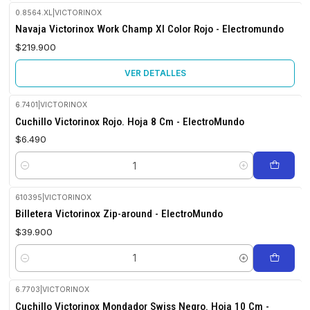
0.8564.XL
|
VICTORINOX
No disponible
Navaja Victorinox Work Champ Xl Color Rojo - Electromundo
$219.900
VER DETALLES
6.7401
|
VICTORINOX
Cuchillo Victorinox Rojo. Hoja 8 Cm - ElectroMundo
$6.490
Cantidad
610395
|
VICTORINOX
Billetera Victorinox Zip-around - ElectroMundo
$39.900
Cantidad
6.7703
|
VICTORINOX
Cuchillo Victorinox Mondador Swiss Negro. Hoja 10 Cm -